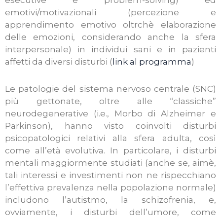
esecutive e problem-solving) ed
emotivi/motivazionali (percezione e
apprendimento emotivo oltrchè elaborazione
delle emozioni, considerando anche la sfera
interpersonale) in individui sani e in pazienti
affetti da diversi disturbi (
link al programma
)
Le patologie del sistema nervoso centrale (SNC)
più gettonate, oltre alle “classiche”
neurodegenerative (i.e., Morbo di Alzheimer e
Parkinson), hanno visto coinvolti disturbi
psicopatologici relativi alla sfera adulta, così
come all’età evolutiva. In particolare, i disturbi
mentali maggiormente studiati (anche se, aimè,
tali interessi e investimenti non ne rispecchiano
l’effettiva prevalenza nella popolazione normale)
includono l’autistmo, la schizofrenia, e,
ovviamente, i disturbi dell’umore, come