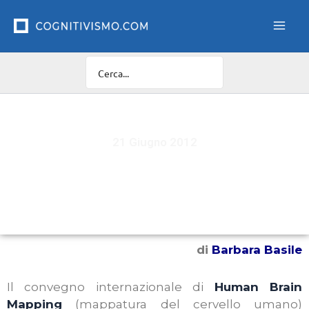
Vai
al
contenuto
21 Giugno 2012
Convegno Internazionale di Human Brain Mapping:
dalla Cina "con cervello" – prima parte
di
Barbara Basile
Il convegno internazionale di
Human Brain
Mapping
(mappatura del cervello umano)