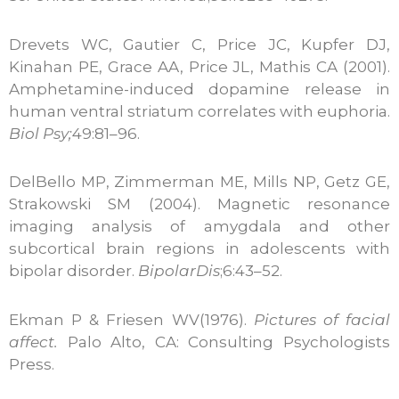
Drevets WC, Gautier C, Price JC, Kupfer DJ,
Kinahan PE, Grace AA, Price JL, Mathis CA (2001).
Amphetamine-induced dopamine release in
human ventral striatum correlates with euphoria.
Biol Psy;
49:81–96.
DelBello MP, Zimmerman ME, Mills NP, Getz GE,
Strakowski SM (2004). Magnetic resonance
imaging analysis of amygdala and other
subcortical brain regions in adolescents with
bipolar disorder.
Bipolar
Dis
;6:43–52.
Ekman P & Friesen WV(1976).
Pictures of facial
affect.
Palo Alto, CA: Consulting Psychologists
Press.