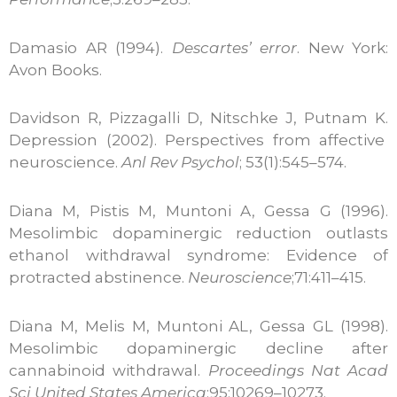
Damasio AR (1994).
Descartes’ error
. New York:
Avon Books.
Davidson R, Pizzagalli D, Nitschke J, Putnam K.
Depression (2002). Perspectives from affective
neuroscience.
Anl Rev Psychol
; 53(1):545–574.
Diana M, Pistis M, Muntoni A, Gessa G (1996).
Mesolimbic dopaminergic reduction outlasts
ethanol withdrawal syndrome: Evidence of
protracted abstinence.
Neuroscience
;71:411–415.
Diana M, Melis M, Muntoni AL, Gessa GL (1998).
Mesolimbic dopaminergic decline after
cannabinoid withdrawal.
Proceedings Nat Acad
Sci United States America
;95:10269–10273.