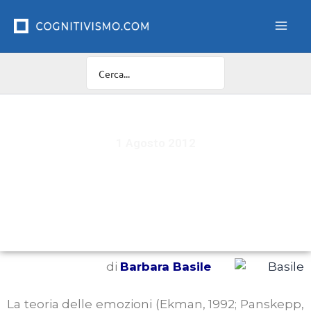
Vai
al
contenuto
1 Agosto 2012
Un modello dimensionale delle emozioni:
integrazione tra le neuroscienze dell’affettività,
lo sviluppo cognitivo e la psicopatologia
di
Barbara Basile
La teoria delle emozioni (Ekman, 1992; Panskepp,