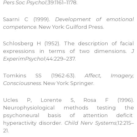
Pers Soc Psychol
;39:1161–1178.
Saarni C (1999).
Development of emotional
competence
. New York: Guilford Press.
Schlosberg H (1952). The description of facial
expressions in terms of two dimensions
. J
Experim
Psychol
;44:229–237.
Tomkins SS (1962-63).
Affect, Imagery,
Consciousness
. New York: Springer.
Ucles P, Lorente S, Rosa F (1996).
Neurophysiological methods testing the
psychoneural basis of attention deficit
hyperactivity disorder.
Child Nerv Systems
;12:215–
21.