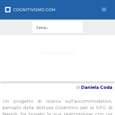
Vai
al
contenuto
16 Gennaio 2016
L'accommodation
di
Daniela Coda
Un progetto di ricerca sull’accommodation,
pensato dalla dott.ssa Cosentino per la S.P.C di
Napoli, ha trovato la sua realizzazione con un