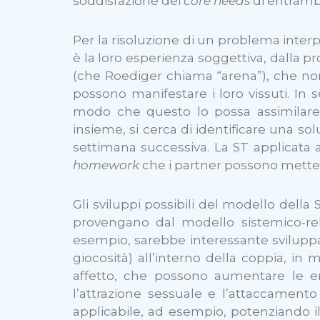
soddisfazione dei
core needs
di entrambi
Per la risoluzione di un problema interp
è la loro esperienza soggettiva, dalla p
(che Roediger chiama “arena”), che non
possono manifestare i loro vissuti. In 
modo che questo lo possa assimilare,
insieme, si cerca di identificare una sol
settimana successiva. La ST applicata a
homework
che i partner possono mettere
Gli sviluppi possibili del modello dell
provengano dal modello sistemico-rela
esempio, sarebbe interessante sviluppar
giocosità) all’interno della coppia, in 
affetto, che possono aumentare le emo
l’attrazione sessuale e l’attaccament
applicabile, ad esempio, potenziando 