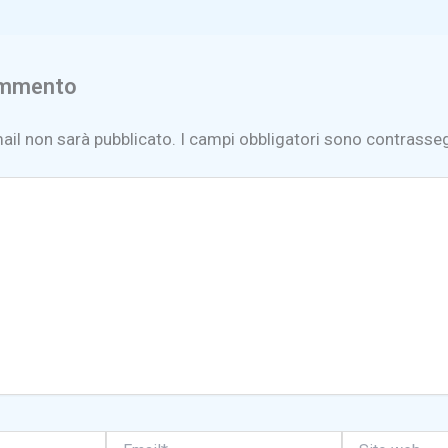
ommento
mail non sarà pubblicato.
I campi obbligatori sono contrasse
Email*
Sito