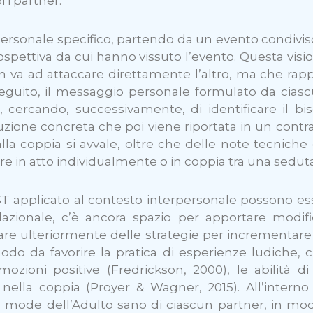
 i partner.
ersonale specifico, partendo da un evento condiviso
rospettiva da cui hanno vissuto l’evento. Questa visi
 va ad attaccare direttamente l’altro, ma che rap
seguito, il messaggio personale formulato da ciascu
 cercando, successivamente, di identificare il b
uzione concreta che poi viene riportata in un contrat
lla coppia si avvale, oltre che delle note tecniche
 in atto individualmente o in coppia tra una seduta e
a ST applicato al contesto interpersonale possono e
zionale, c’è ancora spazio per apportare modifi
e ulteriormente delle strategie per incrementare il
modo da favorire la pratica di esperienze ludiche, c
zioni positive (Fredrickson, 2000), le abilità di 
o nella coppia (Proyer & Wagner, 2015). All’inter
il mode dell’Adulto sano di ciascun partner, in mo