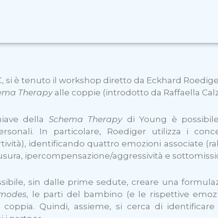
, si è tenuto il workshop diretto da Eckhard Roedige
ema Therapy
alle coppie (introdotto da Raffaella Calz
hiave della
Schema Therapy
di Young è possibile
sonali. In particolare, Roediger utilizza i conc
ività), identificando quattro emozioni associate (rab
sura, ipercompensazione/aggressività e sottomissio
sibile, sin dalle prime sedute, creare una formulaz
 modes
, le parti del bambino (e le rispettive emoz
la coppia. Quindi, assieme, si cerca di identifica