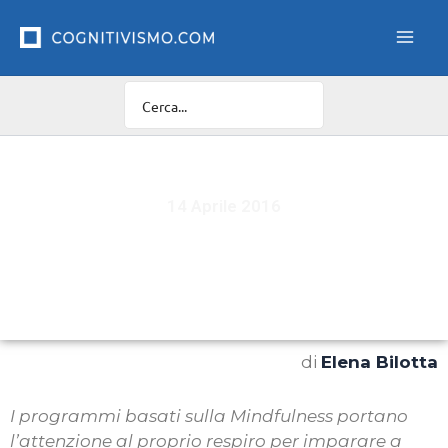
Vai
al
contenuto
14 Aprile 2016
Rallentate gente! Trovare il tempo per stare nel
presente aiuta a vivere meglio
di
Elena Bilotta
I programmi basati sulla Mindfulness portano
l’attenzione al proprio respiro per imparare a