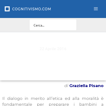
Vai
al
contenuto
22 Aprile 2016
Insegnare il ragionamento morale attraverso i
gesti
di
Graziella Pisano
Il dialogo in merito all’etica ed alla moralità è
fondamentale per preparare i bambini a