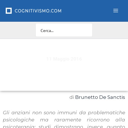
Vai
al
contenuto
11 Maggio 2016
Depressione, ansia e insonnia nella terza età
di
Brunetto De Sanctis
Gli anziani non sono immuni da problematiche
psicologiche ma raramente ricorrono alla
psicoterapia: studi dimostrano, invece, quanto