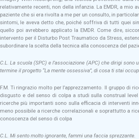
relativamente recenti, non della infanzia. La EMDR, a mio 
paziente che si era rivolta a me per un consulto, in particol
sintomi, le aveva detto che, poiché soffriva di tutti quei s
quello poi avrebbero applicato la EMDR. Come dire, sicco
intervento per il Disturbo Post Traumatico da Stress, estende
subordinare la scelta della tecnica alla conoscenza del pazi
C.L. La scuola (SPC) e l’associazione (APC) che dirigi sono una
termine il progetto “La mente ossessiva”, di cosa ti stai occ
F.M. Ti ringrazio molto per l’apprezzamento. Il gruppo di ri
disgusto e del senso di colpa a studi sulla construal level
ricerche più importanti sono sulla efficacia di interventi i
meno possibile a ricerche correlazionali e soprattutto a ri
conoscenza del senso di colpa
C.L. Mi sento molto ignorante, fammi una faccia sprezzante.