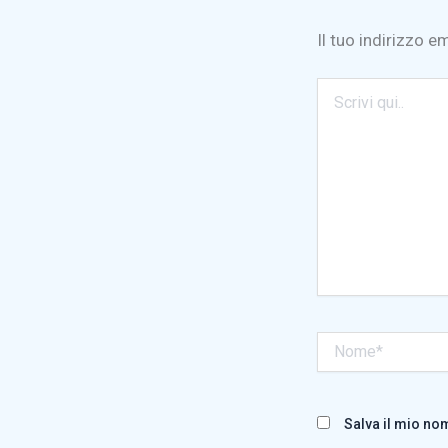
Il tuo indirizzo e
Scrivi
qui..
Nome*
Salva il mio no