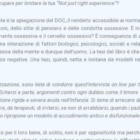
cupare per limitare la tua “Not just right experience”?
nte è la spiegazione del DOC, il renderlo accessibile ai no
ioni, dello stile di pensiero e delle condotte ossessive. È
mente ossessiva e il cervello ossessivo? È conseguenza di u
na interazione di fattori biologici, psicologici, sociali e 
ra stessa della mente e dunque dell’uomo. La tesi del libro è 
ze negative. Una tesi, quindi, netta e lontana da modelli n
zazione, sono lieta di condurre quest’intervista on line per
Scherzi a parte, argomenti contro ogni dubbio come il timore
ione rigida e severa avuta nell’infanzia. Si teme di arrecare 
, da terapeuti, di irritarsi, se non di arrabbiarsi, quando i pa
o ripropone un modello di accudimento antico e disfunzionale
per il loro bene, di solito, non è per oppositività ma perché