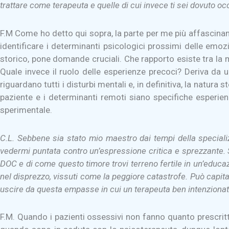
trattare come terapeuta e quelle di cui invece ti sei dovuto oc
F.M Come ho detto qui sopra, la parte per me più affascina
identificare i determinanti psicologici prossimi delle emoz
storico, pone domande cruciali. Che rapporto esiste tra la 
Quale invece il ruolo delle esperienze precoci? Deriva da u
riguardano tutti i disturbi mentali e, in definitiva, la natu
paziente e i determinanti remoti siano specifiche esperien
sperimentale.
C.L. Sebbene sia stato mio maestro dai tempi della specializ
vedermi puntata contro un’espressione critica e sprezzante. 
DOC e di come questo timore trovi terreno fertile in un’educaz
nel disprezzo, vissuti come la peggiore catastrofe. Può capitare
uscire da questa empasse in cui un terapeuta ben intenzionat
F.M. Quando i pazienti ossessivi non fanno quanto prescritto 