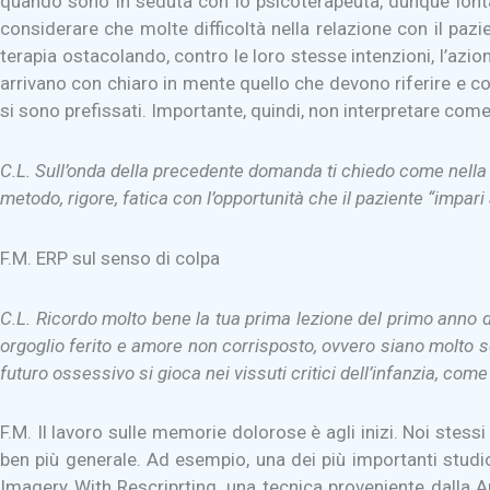
quando sono in seduta con lo psicoterapeuta, dunque lontani 
considerare che molte difficoltà nella relazione con il paz
terapia ostacolando, contro le loro stesse intenzioni, l’azio
arrivano con chiaro in mente quello che devono riferire e co
si sono prefissati. Importante, quindi, non interpretare com
C.L. Sull’onda della precedente domanda ti chiedo come nella 
metodo, rigore, fatica con l’opportunità che il paziente “impar
F.M. ERP sul senso di colpa
C.L. Ricordo molto bene la tua prima lezione del primo anno d
orgoglio ferito e amore non corrisposto, ovvero siano molto se
futuro ossessivo si gioca nei vissuti critici dell’infanzia, c
F.M. Il lavoro sulle memorie dolorose è agli inizi. Noi st
ben più generale. Ad esempio, una dei più importanti studio
Imagery With Rescriprting, una tecnica proveniente dalla A