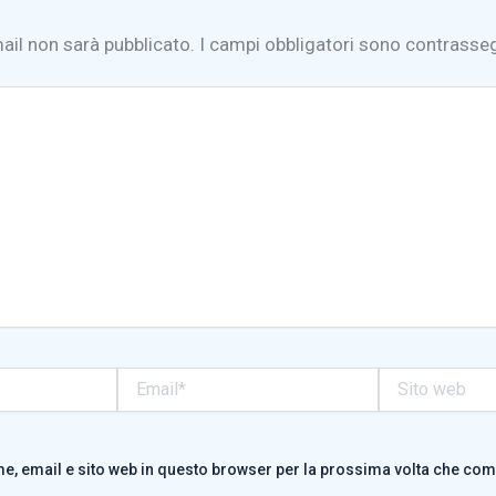
mail non sarà pubblicato.
I campi obbligatori sono contrasse
Email*
Sito
web
me, email e sito web in questo browser per la prossima volta che co