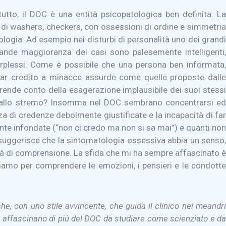
tutto, il DOC è una entità psicopatologica ben definita. La
ti di washers, checkers, con ossessioni di ordine e simmetria
ologia. Ad esempio nei disturbi di personalità uno dei grandi
grande maggioranza dei casi sono palesemente intelligenti,
erplessi. Come è possibile che una persona ben informata,
dar credito a minacce assurde come quelle proposte dalle
 rende conto della esagerazione implausibile dei suoi stessi
ino allo stremo? Insomma nel DOC sembrano concentrarsi ed
nza di credenze debolmente giustificate e la incapacità di far
mente infondate (“non ci credo ma non si sa mai”) e quanti non
i suggerisce che la sintomatologia ossessiva abbia un senso,
tà di comprensione. La sfida che mi ha sempre affascinato è
ziamo per comprendere le emozioni, i pensieri e le condotte
che, con uno stile avvincente, che guida il clinico nei meandri
ti affascinano di più del DOC da studiare come scienziato e da