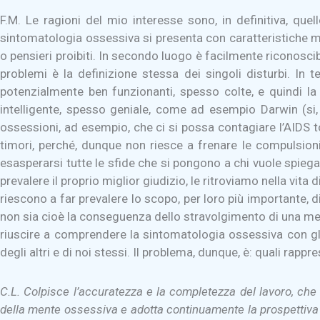
F.M. Le ragioni del mio interesse sono, in definitiva, que
sintomatologia ossessiva si presenta con caratteristiche mol
o pensieri proibiti. In secondo luogo è facilmente riconosci
problemi è la definizione stessa dei singoli disturbi. In
potenzialmente ben funzionanti, spesso colte, e quindi l
intelligente, spesso geniale, come ad esempio Darwin (s
ossessioni, ad esempio, che ci si possa contagiare l’AIDS t
timori, perché, dunque non riesce a frenare le compulsio
esasperarsi tutte le sfide che si pongono a chi vuole spiegar
prevalere il proprio miglior giudizio, le ritroviamo nella vi
riescono a far prevalere lo scopo, per loro più importante, 
non sia cioè la conseguenza dello stravolgimento di una me
riuscire a comprendere la sintomatologia ossessiva con gli
degli altri e di noi stessi. Il problema, dunque, è: quali rap
C.L. Colpisce l’accuratezza e la completezza del lavoro, che a
della mente ossessiva e adotta continuamente la prospettiva i