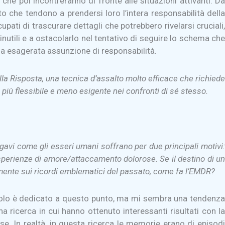
che poi incontreranno di fronte alle situazioni attivanti. Da
o che tendono a prendersi loro l’intera responsabilità della
pati di trascurare dettagli che potrebbero rivelarsi cruciali,
nutili e a ostacolarlo nel tentativo di seguire lo schema che
una esagerata assunzione di responsabilità.
la Risposta, una tecnica d’assalto molto efficace che richiede
i più flessibile e meno esigente nei confronti di sé stesso.
gavi come gli esseri umani soffrano per due principali motivi:
 esperienze di amore/attaccamento dolorose. Se il destino di un
riamente sui ricordi emblematici del passato, come fa l’EMDR?
pitolo è dedicato a questo punto, ma mi sembra una tendenza
 ricerca in cui hanno ottenuto interessanti risultati con la
e. In realtà, in questa ricerca le memorie erano di episodi