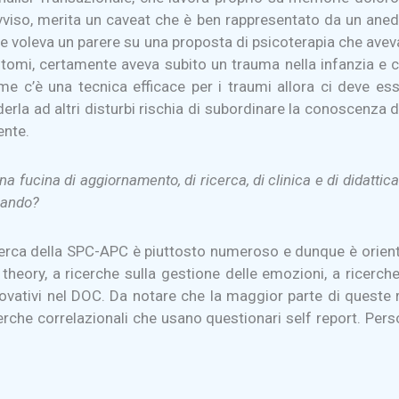
avviso, merita un caveat che è ben rappresentato da un aned
are voleva un parere su una proposta di psicoterapia che avev
intomi, certamente aveva subito un trauma nella infanzia e c
me c’è una tecnica efficace per i traumi allora ci deve 
rla ad altri disturbi rischia di subordinare la conoscenza de
ente.
 fucina di aggiornamento, di ricerca, di clinica e di didattica
upando?
cerca della SPC-APC è piuttosto numeroso e dunque è orientat
 theory, a ricerche sulla gestione delle emozioni, a ricerc
nnovativi nel DOC. Da notare che la maggior parte di queste r
cerche correlazionali che usano questionari self report. Pe