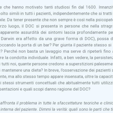
lle che hanno motivato tanti studiosi fin dal 1600. Innanzi
to simili in tutti i pazienti, indipendentemente che si trat
bile. Da tener presente che non sempre è così nella psicopat
 terzo luogo, il DOC si presenta in persone che nella stra
a apparente assurdità dei sintomi lascia profondamente p
i, Darwin era affetto da una grave forma di DOC), possa 
occando la porta di un bar? Per giunta il paziente stesso si
ni? Perché non basta un lavaggio ma serve di ripeterli f
e la condotta individuale. Infatti, a ben vedere, la persiste
ta di tutti noi, quante persone credono a superstizioni palese
di mantenere una dieta? In breve, l’osservazione dei pazient
nte, ma allo stesso tempo appare insensata, oltre la capaci
 stessi strumenti concettuali che abitualmente tutti utiliz
presentazioni e quali scopi danno ragione del DOC?
ffronta il problema in tutte le sfaccettature teoriche e clini
nterna del paziente. Dimmi la verità: quali sono le parti che 