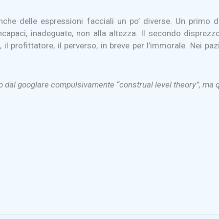
anche delle espressioni facciali un po’ diverse. Un primo
incapaci, inadeguate, non alla altezza. Il secondo dispre
e, il profittatore, il perverso, in breve per l’immorale. Nei
o dal googlare compulsivamente “construal level theory”, ma q