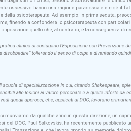
dagli stimoli critici, tendono a sottovalutare le difficoltà 
iente ossessivo hanno una ragione paradossale e cioè il fatt
ne della psicoterapeuta. Ad esempio, in prima seduta, preoccu
me, finendo a confondere lo psicoterapeuta con particolari i
e opposizione quello che, al contrario, è la conseguenza di 
pratica clinica si coniugano l’Esposizione con Prevenzione del
i a disobbedire” tollerando il senso di colpa e diventando quind
i scuola di specializzazione in cui, citando Shakespeare, spie
nsibili alle lesioni al valore personale e a quelle inferte da
ome vedi quegli approcci, che, applicati al DOC, lavorano prima
essi ci muoviamo da qualche anno in questa direzione, un ca
si del DOC, Paul Salkovskis, ha recentemente pubblicato una
nalisi Transazionale, che lavora proprio su memorie doloros