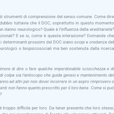
rmali strumenti di comprensione del senso comune. Come dire
 indubbio tuttavia che il DOC, soprattutto in questo momento
n danno neurologico? Quale è l’influenza della ereditarietà?
relazionali? E se si, come è questa interazione? Domande che
che i determinanti prossimi del DOC siano scopi e credenze del
eurologici o biopsicosociali ma ben sostenuta dalla ricerca
 timore di dire o fare qualche imperdonabile sciocchezza e di
 di colpa sia l’antiscopo che guida genesi e mantenimento del
danno ad altri per non dover incorrere in un aspro rimprovero o
zienti non fanno quanto prescritto per il loro bene. Come si può
?
 troppo difficile per loro. Da tener presente che loro stessi,