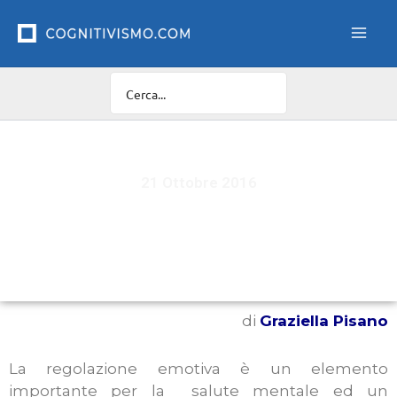
Vai
al
contenuto
21 Ottobre 2016
La mindfulness è una strategia di regolazione
emotiva top down o bottom up?
di
Graziella Pisano
La regolazione emotiva è un elemento
importante per la salute mentale ed un