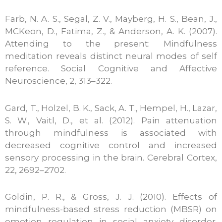
Farb, N. A. S., Segal, Z. V., Mayberg, H. S., Bean, J.,
MCKeon, D., Fatima, Z., & Anderson, A. K. (2007).
Attending to the present: Mindfulness
meditation reveals distinct neural modes of self
reference. Social Cognitive and Affective
Neuroscience, 2, 313–322.
Gard, T., Holzel, B. K., Sack, A. T., Hempel, H., Lazar,
S. W., Vaitl, D., et al. (2012). Pain attenuation
through mindfulness is associated with
decreased cognitive control and increased
sensory processing in the brain. Cerebral Cortex,
22, 2692–2702.
Goldin, P. R., & Gross, J. J. (2010). Effects of
mindfulness-based stress reduction (MBSR) on
emotion regulation in social anxiety disorder.