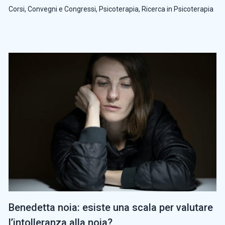
Corsi, Convegni e Congressi
,
Psicoterapia
,
Ricerca in Psicoterapia
Benedetta noia: esiste una scala per valutare
l’intolleranza alla noia?