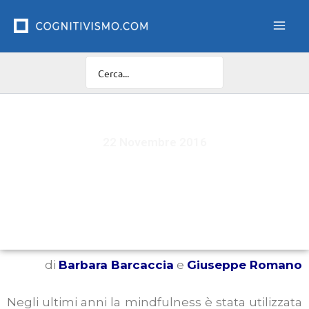
Vai
al
contenuto
22 Novembre 2016
La pratica della mindfulness può servire per il
trattamento del Disturbo Ossessivo-
Compulsivo?
di
Barbara Barcaccia
e
Giuseppe Romano
Negli ultimi anni la mindfulness è stata utilizzata