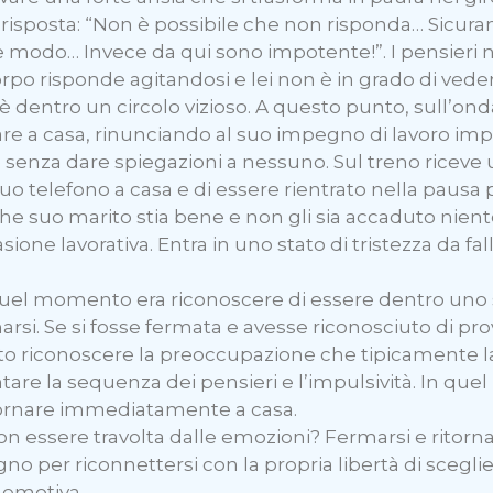
isposta: “Non è possibile che non risponda… Sicura
he modo… Invece da qui sono impotente!”. I pensieri n
corpo risponde agitandosi e lei non è in grado di veder
a è dentro un circolo vizioso. A questo punto, sull’o
nare a casa, rinunciando al suo impegno di lavoro im
 senza dare spiegazioni a nessuno. Sul treno riceve 
 suo telefono a casa e di essere rientrato nella paus
a che suo marito stia bene e non gli sia accaduto nien
one lavorativa. Entra in uno stato di tristezza da fall
 quel momento era riconoscere di essere dentro uno
i. Se si fosse fermata e avesse riconosciuto di prov
tuto riconoscere la preoccupazione che tipicamente l
entare la sequenza dei pensieri e l’impulsività. In q
 tornare immediatamente a casa.
n essere travolta dalle emozioni? Fermarsi e ritorna
ogno per riconnettersi con la propria libertà di scegl
 emotiva.