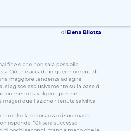
di
Elena Bilotta
ai fine e che non sarà possibile
assi. Ciò che accade in quei momenti di
e una maggiore tendenza ad agire
a, si agisce esclusivamente sulla base di
ppaiono meno travolgenti perché
é magari quell’azione ritenuta salvifica
ente molto la mancanza di suo marito
non risponde. “Gli sarà successo
giro di pochi secondi, mano a mano che le