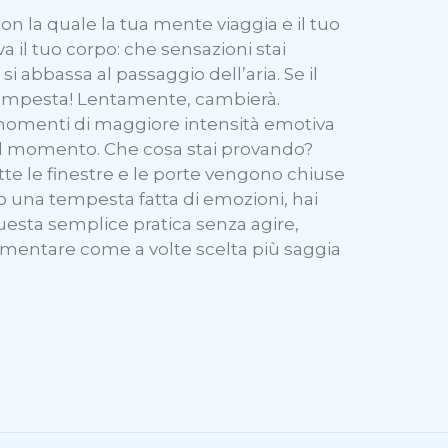
con la quale la tua mente viaggia e il tuo
va il tuo corpo: che sensazioni stai
si abbassa al passaggio dell’aria. Se il
 tempesta! Lentamente, cambierà.
i momenti di maggiore intensità emotiva
el momento. Che cosa stai provando?
te le finestre e le porte vengono chiuse
ro una tempesta fatta di emozioni, hai
 questa semplice pratica senza agire,
perimentare come a volte scelta più saggia