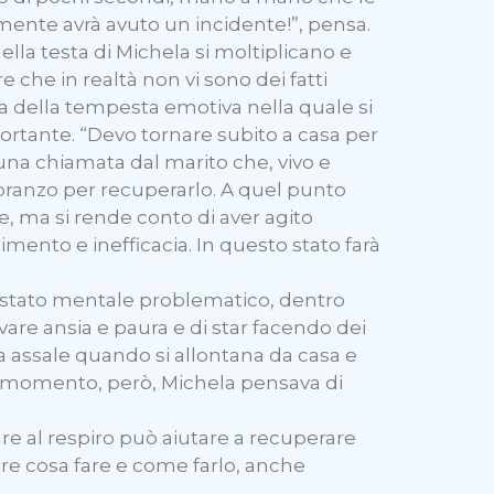
mente avrà avuto un incidente!”, pensa.
ella testa di Michela si moltiplicano e
e che in realtà non vi sono dei fatti
nda della tempesta emotiva nella quale si
portante. “Devo tornare subito a casa per
una chiamata dal marito che, vivo e
a pranzo per recuperarlo. A quel punto
te, ma si rende conto di aver agito
imento e inefficacia. In questo stato farà
 stato mentale problematico, dentro
are ansia e paura e di star facendo dei
a assale quando si allontana da casa e
uel momento, però, Michela pensava di
re al respiro può aiutare a recuperare
iere cosa fare e come farlo, anche