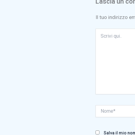
Lascia un c
Il tuo indirizzo e
Scrivi
qui..
Nome*
Salva il mio no