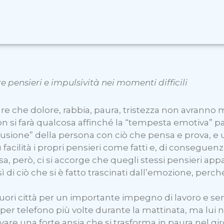
 pensieri e impulsività nei momenti difficili
re che dolore, rabbia, paura, tristezza non avranno m
on si farà qualcosa affinché la “tempesta emotiva” p
fusione” della persona con ciò che pensa e prova, 
acilità i propri pensieri come fatti e, di conseguenz
a, però, ci si accorge che quegli stessi pensieri a
ì di ciò che si è fatto trascinati dall’emozione, perch
uori città per un importante impegno di lavoro e s
per telefono più volte durante la mattinata, ma lui 
rovare una forte ansia che si trasforma in paura nel 