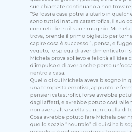
sue chiamate continuano a non trovare r
“Se fossi a casa potrei aiutarlo in qualc
sono tutti di natura catastrofica, il suo 
concreti dietro il suo rimuginio. Michel
trova, prende il primo biglietto per tor
capire cosa è successo!”, pensa, e fugge
vegeto, le spiega di aver dimenticato il
Michela prova sollievo e felicità all’ide
d’impulso e di aver anche perso un’occasi
rientro a casa.
Quello di cui Michela aveva bisogno in
una tempesta emotiva, appunto, e fermars
pensieri catastrofici, forse avrebbe po
dagli affetti, e avrebbe potuto così rall
non avere altra scelta se non quella di
Cosa avrebbe potuto fare Michela per no
quello spazio “neutrale” di cui si ha bis
quando si è nel mezzo di una tempesta