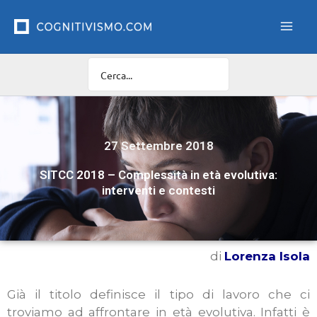
Vai
al
contenuto
27 Settembre 2018
SITCC 2018 – Complessità in età evolutiva:
interventi e contesti
di
Lorenza Isola
Già il titolo definisce il tipo di lavoro che ci
troviamo ad affrontare in età evolutiva. Infatti è