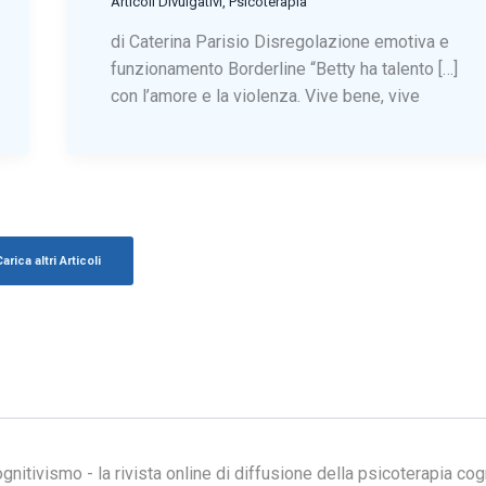
Articoli Divulgativi
,
Psicoterapia
di Caterina Parisio Disregolazione emotiva e
funzionamento Borderline “Betty ha talento […]
con l’amore e la violenza. Vive bene, vive
arica altri Articoli
itivismo - la rivista online di diffusione della psicoterapia cog