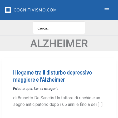
Vai
F
i
al
l
contenuto
t
r
o
C
a
ALZHEIMER
t
e
g
o
r
Il legame tra il disturbo depressivo
i
e
maggiore e l’Alzheimer
Psicoterapia
,
Senza categoria
di Brunetto De Sanctis Un fattore di rischio e un
segno anticipatorio dopo i 65 anni e fino a sei […]