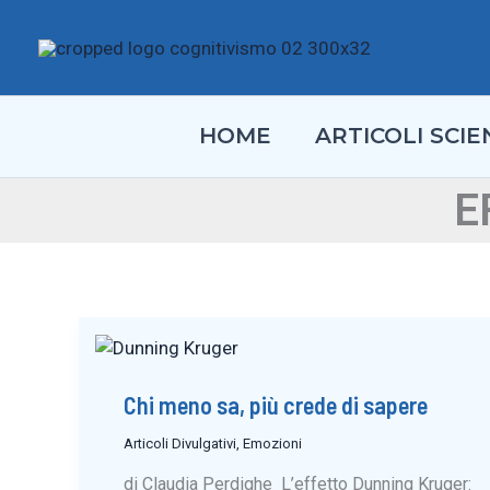
Vai
al
contenuto
HOME
ARTICOLI SCIEN
E
Chi meno sa, più crede di sapere
Articoli Divulgativi
,
Emozioni
di Claudia Perdighe L’effetto Dunning Kruger: