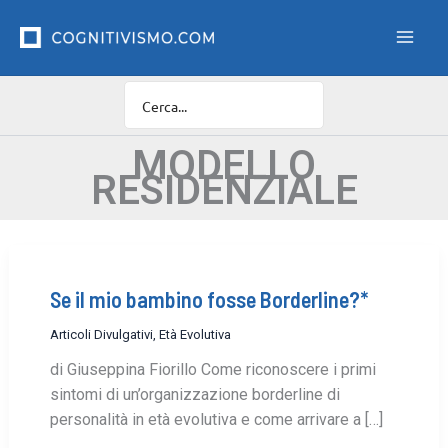
Vai
F
i
al
l
contenuto
t
r
o
C
a
MODELLO
t
RESIDENZIALE
e
g
o
r
i
e
Se il mio bambino fosse Borderline?*
Articoli Divulgativi
,
Età Evolutiva
di Giuseppina Fiorillo Come riconoscere i primi
sintomi di un’organizzazione borderline di
personalità in età evolutiva e come arrivare a […]