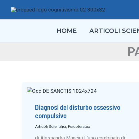
Vai
al
contenuto
HOME
ARTICOLI SCIEN
P
Diagnosi del disturbo ossessivo
compulsivo
Articoli Scientifici
,
Psicoterapia
di Alessandra Mancini L’uso combinato di