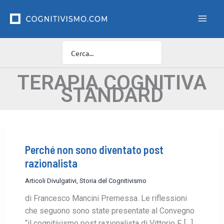
Vai
F
i
al
l
contenuto
t
r
o
C
a
TERAPIA COGNITIVA
t
STANDARD
e
g
o
r
i
e
Perché non sono diventato post
razionalista
Articoli Divulgativi
,
Storia del Cognitivismo
di Francesco Mancini Premessa. Le riflessioni
che seguono sono state presentate al Convegno
“il cognitivismo post razionalista di Vittorio F. […]