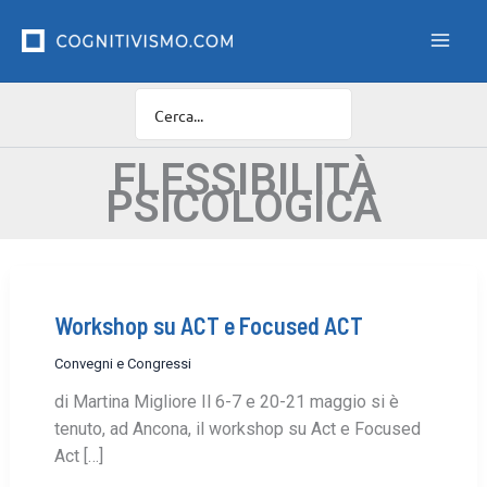
Vai
F
i
al
l
contenuto
t
r
o
C
a
FLESSIBILITÀ
t
PSICOLOGICA
e
g
o
r
i
e
Workshop su ACT e Focused ACT
Convegni e Congressi
di Martina Migliore Il 6-7 e 20-21 maggio si è
tenuto, ad Ancona, il workshop su Act e Focused
Act […]