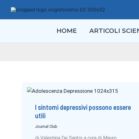
Vai
al
contenuto
HOME
ARTICOLI SCIEN
I sintomi depressivi possono essere
utili
Journal Club
di Valentina De Santis a cura di Mauro