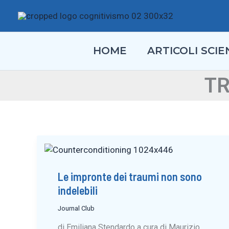
Vai
al
contenuto
HOME
ARTICOLI SCIEN
TR
Le impronte dei traumi non sono
indelebili
Journal Club
di Emiliana Stendardo a cura di Maurizio