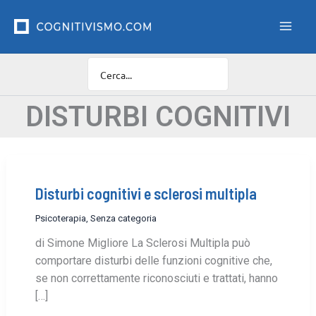
Vai
F
i
al
l
contenuto
t
r
o
C
a
DISTURBI COGNITIVI
t
e
g
o
r
Disturbi cognitivi e sclerosi multipla
i
e
Psicoterapia
,
Senza categoria
di Simone Migliore La Sclerosi Multipla può
comportare disturbi delle funzioni cognitive che,
se non correttamente riconosciuti e trattati, hanno
[…]