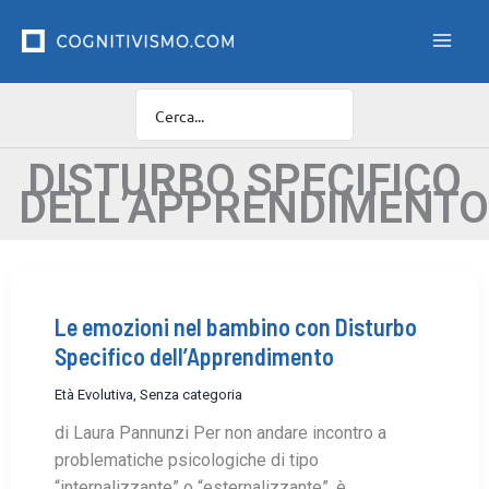
Vai
F
i
al
l
contenuto
t
r
o
C
a
DISTURBO SPECIFICO
t
DELL’APPRENDIMENTO
e
g
o
r
i
e
Le emozioni nel bambino con Disturbo
Specifico dell’Apprendimento
Età Evolutiva
,
Senza categoria
di Laura Pannunzi Per non andare incontro a
problematiche psicologiche di tipo
“internalizzante” o “esternalizzante”, è