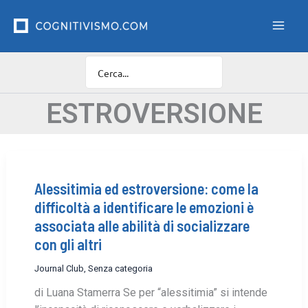
Vai
F
i
al
l
contenuto
t
r
o
C
a
ESTROVERSIONE
t
e
g
o
r
Alessitimia ed estroversione: come la
i
e
difficoltà a identificare le emozioni è
associata alle abilità di socializzare
con gli altri
Journal Club
,
Senza categoria
di Luana Stamerra Se per “alessitimia” si intende