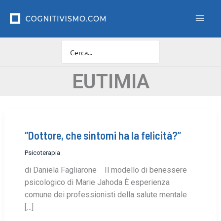
Vai
F
i
al
l
contenuto
t
r
o
C
a
EUTIMIA
t
e
g
o
r
“Dottore, che sintomi ha la felicità?”
i
e
Psicoterapia
di Daniela Fagliarone Il modello di benessere
psicologico di Marie Jahoda È esperienza
comune dei professionisti della salute mentale
[…]