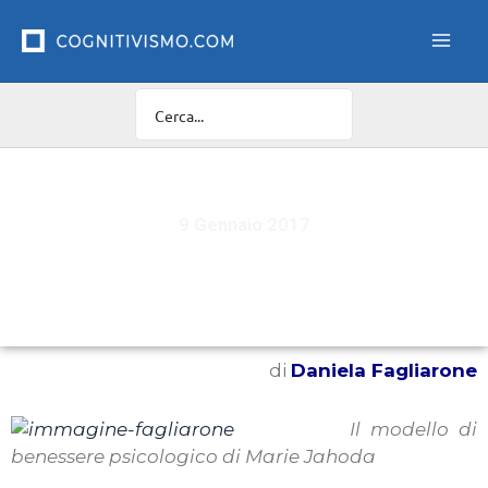
Vai
al
contenuto
9 Gennaio 2017
“Dottore, che sintomi ha la felicità?”
di
Daniela Fagliarone
Il modello di
benessere psicologico di Marie Jahoda