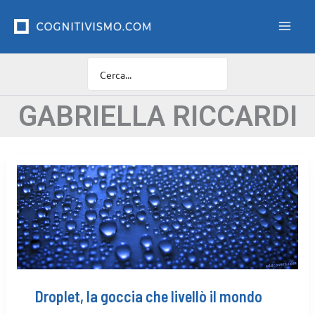
Vai
F
i
al
l
contenuto
t
r
o
C
a
GABRIELLA RICCARDI
t
e
g
o
r
i
e
Droplet, la goccia che livellò il mondo