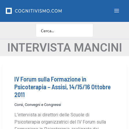
Vai
F
i
al
l
contenuto
t
r
o
C
a
INTERVISTA MANCINI
t
e
g
o
r
IV Forum sulla Formazione in
i
e
Psicoterapia – Assisi, 14/15/16 Ottobre
2011
Corsi, Convegni e Congressi
L’intervista ai direttori delle Scuole di
Psicoterapia organizzatrici del IV Forum sulla