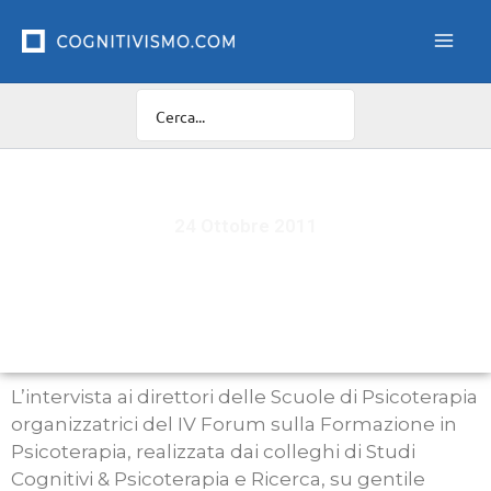
Vai
al
contenuto
24 Ottobre 2011
IV Forum sulla Formazione in Psicoterapia –
Assisi, 14/15/16 Ottobre 2011
L’intervista ai direttori delle Scuole di Psicoterapia
organizzatrici del IV Forum sulla Formazione in
Psicoterapia, realizzata dai colleghi di Studi
Cognitivi & Psicoterapia e Ricerca, su gentile