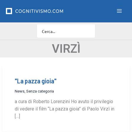
Vai
F
i
al
l
contenuto
t
r
o
C
a
VIRZÌ
t
e
g
o
r
"La pazza gioia"
i
e
News
,
Senza categoria
a cura di Roberto Lorenzini Ho avuto il privilegio
di vedere il film “La pazza gioia” di Paolo Virzì in
[…]