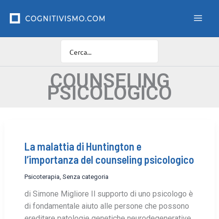
Vai
F
i
al
l
contenuto
t
r
o
C
a
COUNSELING
t
PSICOLOGICO
e
g
o
r
i
e
La malattia di Huntington e
l’importanza del counseling psicologico
Psicoterapia
,
Senza categoria
di Simone Migliore Il supporto di uno psicologo è
di fondamentale aiuto alle persone che possono
ereditare patologie genetiche neurodegenerative