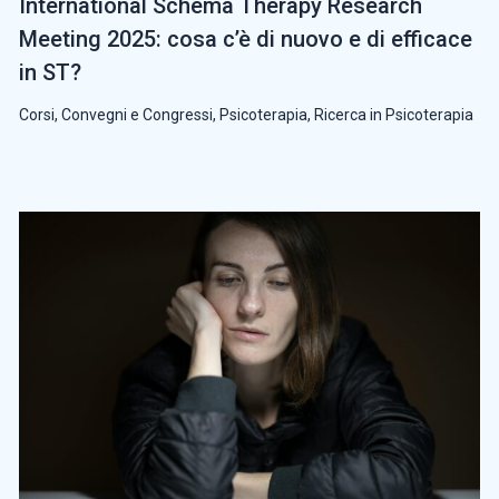
International Schema Therapy Research
Meeting 2025: cosa c’è di nuovo e di efficace
in ST?
Corsi, Convegni e Congressi
,
Psicoterapia
,
Ricerca in Psicoterapia