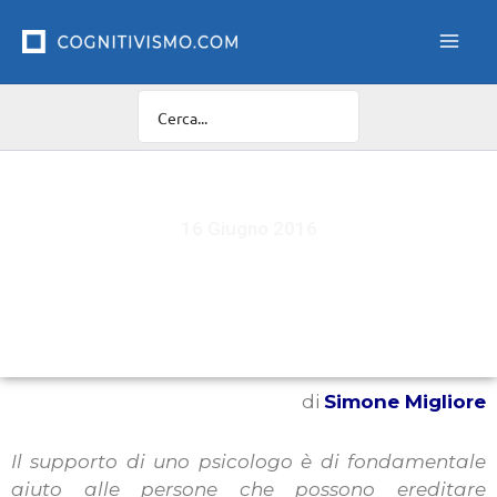
Vai
al
contenuto
16 Giugno 2016
La malattia di Huntington e l’importanza del
counseling psicologico
di
Simone Migliore
Il supporto di uno psicologo è di fondamentale
aiuto alle persone che possono ereditare