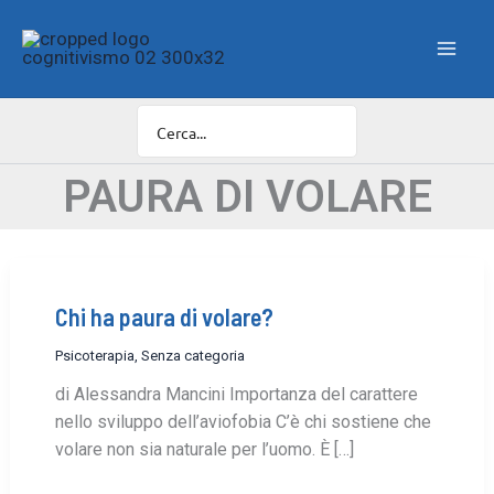
Vai
F
i
al
l
contenuto
t
r
o
C
a
PAURA DI VOLARE
t
e
g
o
r
i
Chi ha paura di volare?
e
Psicoterapia
,
Senza categoria
di Alessandra Mancini Importanza del carattere
nello sviluppo dell’aviofobia C’è chi sostiene che
volare non sia naturale per l’uomo. È […]