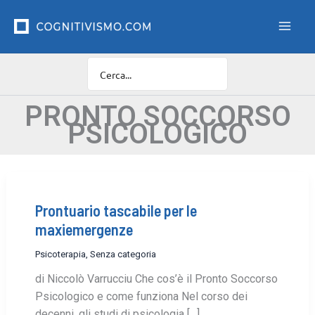
Vai
F
i
al
l
contenuto
t
r
o
C
a
PRONTO SOCCORSO
t
PSICOLOGICO
e
g
o
r
i
e
Prontuario tascabile per le
maxiemergenze
Psicoterapia
,
Senza categoria
di Niccolò Varrucciu Che cos’è il Pronto Soccorso
Psicologico e come funziona Nel corso dei
decenni, gli studi di psicologia […]