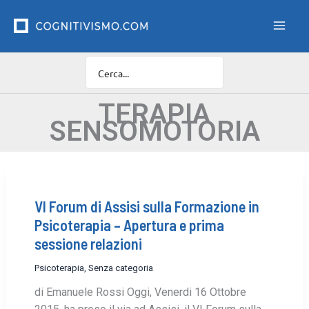
Vai
F
i
al
l
contenuto
t
r
o
C
a
TERAPIA
t
SENSOMOTORIA
e
g
o
r
i
e
VI Forum di Assisi sulla Formazione in
Psicoterapia – Apertura e prima
sessione relazioni
Psicoterapia
,
Senza categoria
di Emanuele Rossi Oggi, Venerdi 16 Ottobre