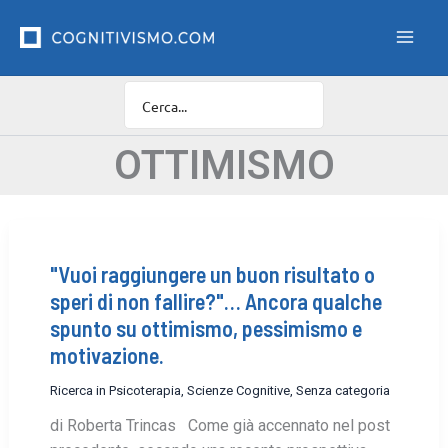
Vai
F
i
al
l
contenuto
t
r
o
C
a
OTTIMISMO
t
e
g
o
r
"Vuoi raggiungere un buon risultato o
i
e
speri di non fallire?"… Ancora qualche
spunto su ottimismo, pessimismo e
motivazione.
Ricerca in Psicoterapia
,
Scienze Cognitive
,
Senza categoria
di Roberta Trincas Come già accennato nel post