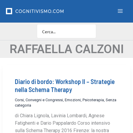
Vai
F
i
al
l
contenuto
t
r
o
C
a
RAFFAELLA CALZONI
t
e
g
o
r
Diario di bordo: Workshop II – Strategie
i
e
nella Schema Therapy
Corsi, Convegni e Congressi
,
Emozioni
,
Psicoterapia
,
Senza
categoria
di Chiara Lignola, Lavinia Lombardi, Agnese
Fatighenti e Dario Pappalardo Corso intensivo
sulla Schema Therapy 2016 Firenze: la nostra