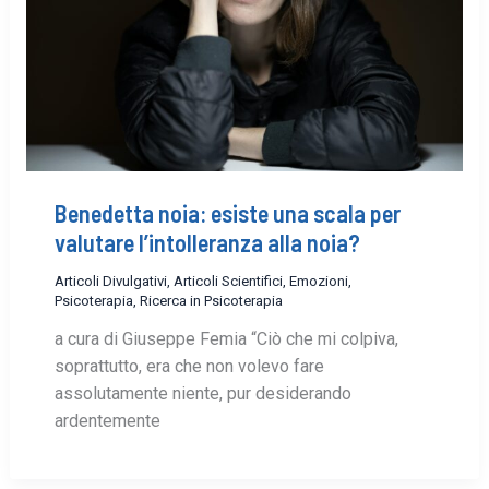
Benedetta noia: esiste una scala per
valutare l’intolleranza alla noia?
Articoli Divulgativi
,
Articoli Scientifici
,
Emozioni
,
Psicoterapia
,
Ricerca in Psicoterapia
a cura di Giuseppe Femia “Ciò che mi colpiva,
soprattutto, era che non volevo fare
assolutamente niente, pur desiderando
ardentemente