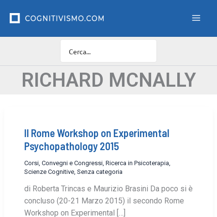
Vai
F
i
al
l
contenuto
t
r
o
C
a
RICHARD MCNALLY
t
e
g
o
r
II Rome Workshop on Experimental
i
e
Psychopathology 2015
Corsi, Convegni e Congressi
,
Ricerca in Psicoterapia
,
Scienze Cognitive
,
Senza categoria
di Roberta Trincas e Maurizio Brasini Da poco si è
concluso (20-21 Marzo 2015) il secondo Rome
Workshop on Experimental […]