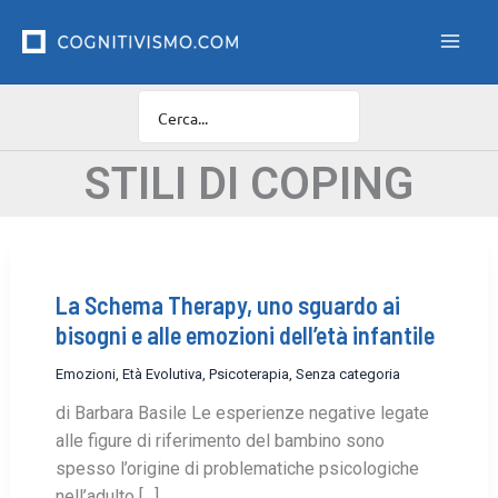
Vai
F
i
al
l
contenuto
t
r
o
C
a
STILI DI COPING
t
e
g
o
r
La Schema Therapy, uno sguardo ai
i
e
bisogni e alle emozioni dell’età infantile
Emozioni
,
Età Evolutiva
,
Psicoterapia
,
Senza categoria
di Barbara Basile Le esperienze negative legate
alle figure di riferimento del bambino sono
spesso l’origine di problematiche psicologiche
nell’adulto […]