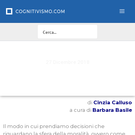
Vai
al
contenuto
27 Dicembre 2018
Moralità & Disgusto: esiste un legame?
di
Cinzia Calluso
a cura di
Barbara Basile
Il modo in cui prendiamo decisioni che
riguardano la sfera della moralità, ovvero come