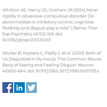
Whitton AE, Henry JD, Grisham JR (2014) Moral
rigidity in obsessive-compulsive disorder: Do
abnormalities in inhibitory control, cognitive
flexibility and disgust play a role? J Behav Ther
Exp Psychiatry 45:152–159. doi:
10.1016/j.jbtep.2013.10.001
Wicker B, Keysers C, Plailly J, et al (2003) Both of
Us Disgusted in My Insula: The Common Neural
Basis of Seeing and Feeling Disgust. Neuron
40:655–664. doi: 10.1111/j.1365-2672.1990.tb01793.x