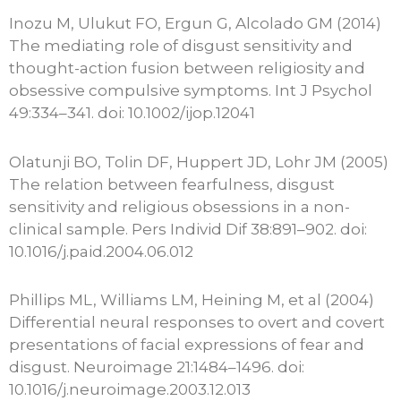
Inozu M, Ulukut FO, Ergun G, Alcolado GM (2014)
The mediating role of disgust sensitivity and
thought-action fusion between religiosity and
obsessive compulsive symptoms. Int J Psychol
49:334–341. doi: 10.1002/ijop.12041
Olatunji BO, Tolin DF, Huppert JD, Lohr JM (2005)
The relation between fearfulness, disgust
sensitivity and religious obsessions in a non-
clinical sample. Pers Individ Dif 38:891–902. doi:
10.1016/j.paid.2004.06.012
Phillips ML, Williams LM, Heining M, et al (2004)
Differential neural responses to overt and covert
presentations of facial expressions of fear and
disgust. Neuroimage 21:1484–1496. doi:
10.1016/j.neuroimage.2003.12.013