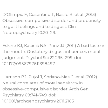
D’Olimpio F, Cosentino T, Basile B, et al (2013)
Obsessive-compulsive disorder and propensity
to guilt feelings and to disgust. Clin
Neuropsychiatry 10:20–29.
Eskine KJ, Kacinik NA, Prinz JJ (2011) A bad taste in
the mouth: Gustatory disgust influences moral
judgment. Psychol Sci 22:295–299. doi:
10.1177/0956797611398497
Harrison BJ, Pujol J, Soriano-Mas C, et al (2012)
Neural correlates of moral sensitivity in
obsessive-compulsive disorder. Arch Gen
Psychiatry 69:741–749. doi:
10.1001/archgenpsychiatry.2011.2165