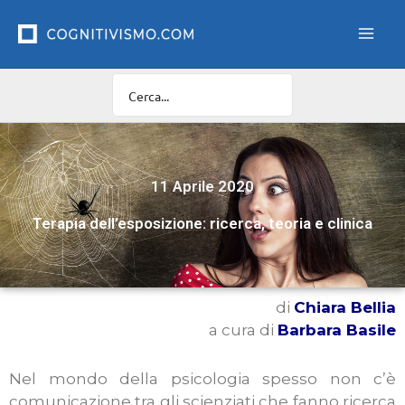
Vai
al
contenuto
11 Aprile 2020
Terapia dell’esposizione: ricerca, teoria e clinica
di
Chiara Bellia
a cura di
Barbara Basile
Nel mondo della psicologia spesso non c’è
comunicazione tra gli scienziati che fanno ricerca