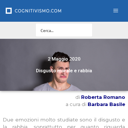
Vai
al
contenuto
2 Maggio 2020
Disgusto morale e rabbia
di
Roberta Romano
a cura di
Barbara Basile
Due emozioni molto studiate sono il disgusto e
la rabbia, soprattutto per quanto riguarda