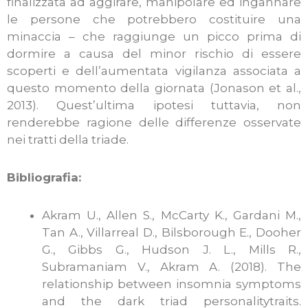
finalizzata ad aggirare, manipolare ed ingannare
le persone che potrebbero costituire una
minaccia – che raggiunge un picco prima di
dormire a causa del minor rischio di essere
scoperti e dell’aumentata vigilanza associata a
questo momento della giornata (Jonason et al.,
2013). Quest’ultima ipotesi tuttavia, non
renderebbe ragione delle differenze osservate
nei tratti della triade.
Bibliografia:
Akram U., Allen S., McCarty K., Gardani M.,
Tan A., Villarreal D., Bilsborough E., Dooher
G., Gibbs G., Hudson J. L., Mills R.,
Subramaniam V., Akram A. (2018). The
relationship between insomnia symptoms
and the dark triad personalitytraits.