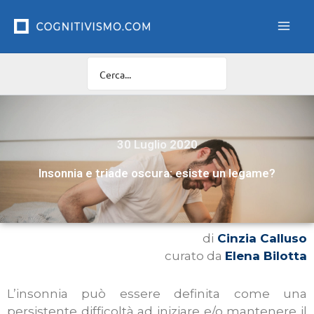
Vai
al
contenuto
30 Luglio 2020
Insonnia e triade oscura: esiste un legame?
di
Cinzia Calluso
curato da
Elena Bilotta
L’insonnia può essere definita come una
persistente difficoltà ad iniziare e/o mantenere il