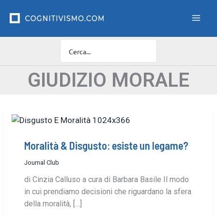
Vai
F
i
al
l
contenuto
t
r
o
C
a
GIUDIZIO MORALE
t
e
g
o
r
i
e
Moralità & Disgusto: esiste un legame?
Journal Club
di Cinzia Calluso a cura di Barbara Basile Il modo
in cui prendiamo decisioni che riguardano la sfera
della moralità, […]