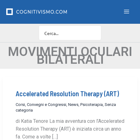
Vai
F
i
al
l
contenuto
t
r
o
C
a
MOVIMENTI OCULARI
t
BILATERALI
e
g
o
r
i
e
Accelerated Resolution Therapy (ART)
Corsi, Convegni e Congressi
,
News
,
Psicoterapia
,
Senza
categoria
di Katia Tenore La mia avventura con l’Accelerated
Resolution Therapy (ART) è iniziata circa un anno
fa. Come a volte […]