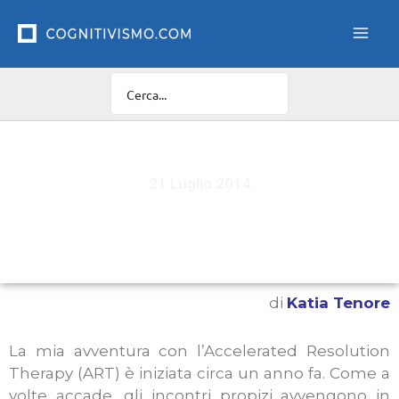
Vai
al
contenuto
21 Luglio 2014
Accelerated Resolution Therapy (ART)
di
Katia Tenore
La mia avventura con l’Accelerated Resolution
Therapy (ART) è iniziata circa un anno fa. Come a
volte accade, gli incontri propizi avvengono in