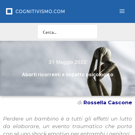
Vai
al
contenuto
31 Maggio 2022
Aborti ricorrenti e impatto psicologico
di
Rossella Cascone
Perdere un bambino è a tutti gli effetti un lutto
da elaborare, un evento traumatico che porta
con sé uno shock emotivo per entrambi i genitori