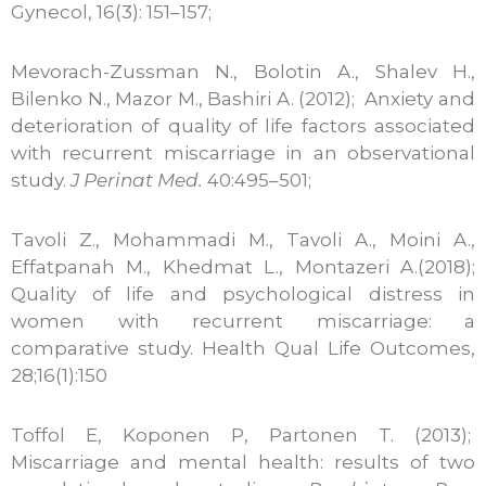
Gynecol, 16(3): 151–157;
Mevorach-Zussman N., Bolotin A., Shalev H.,
Bilenko N., Mazor M., Bashiri A. (2012); Anxiety and
deterioration of quality of life factors associated
with recurrent miscarriage in an observational
study.
J Perinat Med.
40:495–501;
Tavoli Z., Mohammadi M., Tavoli A., Moini A.,
Effatpanah M., Khedmat L., Montazeri A.(2018);
Quality of life and psychological distress in
women with recurrent miscarriage: a
comparative study. Health Qual Life Outcomes,
28;16(1):150
Toffol E, Koponen P, Partonen T. (2013);
Miscarriage and mental health: results of two