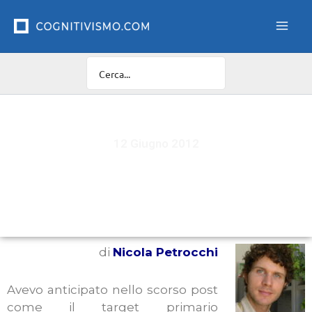
Vai
al
contenuto
12 Giugno 2012
La Terapia Focalizzata sulla Compassione e il
problema secondario
di
Nicola Petrocchi
Avevo anticipato nello scorso post
come il target primario