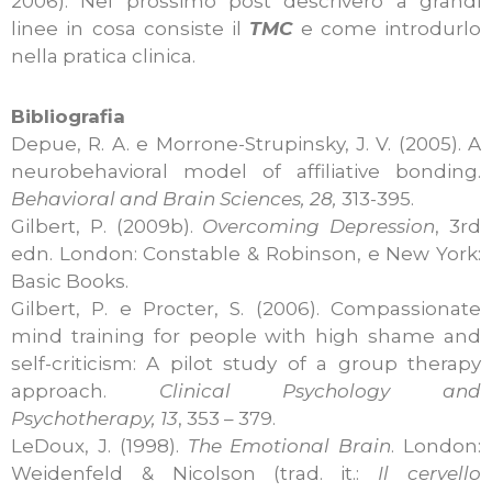
2006). Nel prossimo post descriverò a grandi
linee in cosa consiste il
TMC
e come introdurlo
nella pratica clinica.
Bibliografia
Depue, R. A. e Morrone-Strupinsky, J. V. (2005). A
neurobehavioral model of affiliative bonding.
Behavioral and Brain Sciences, 28,
313-395.
Gilbert, P. (2009b).
Overcoming Depression
, 3rd
edn. London: Constable & Robinson, e New York:
Basic Books.
Gilbert, P. e Procter, S. (2006). Compassionate
mind training for people with high shame and
self-criticism: A pilot study of a group therapy
approach.
Clinical Psychology and
Psychotherapy, 13
, 353 – 379.
LeDoux, J. (1998).
The Emotional Brain
. London:
Weidenfeld & Nicolson (trad. it.:
Il cervello