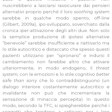
riuscirebbero a lasciarsi rassicurare dai pensieri
alternativi proprio perché il loro
soothing system
sarebbe in qualche modo spento, off-line
(Gilbert, 2009a), ipo-sviluppato, soverchiato dalla
cronica iper-attivazione degli altri due. Non solo
la semplice produzione di ipotesi alternative
“benevole” sarebbe insufficiente a riattivarlo ma
lo stile autocritico e distaccato che spesso questi
pazienti utilizzano per “spronarsi” e indursi il
cambiamento non farebbe altro che attivare
ulteriormente, in modo endogeno, il
threat
system,
con
le emozioni e lo stile cognitivo
better
safe than sorry
che lo contraddistinguono (un
dialogo interiore costantemente autocritico e
invalidante non può che incrementare la
sensazione di minaccia percepita). In questo
modo, secondo la TFC, si spiegherebbe perché i
soggetti che tendono a criticarsi per i loro