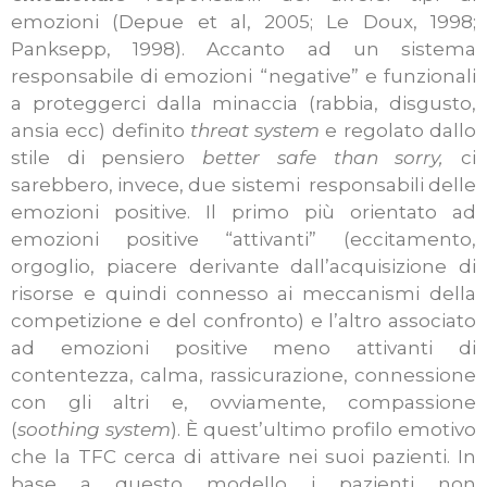
emozioni (Depue et al, 2005; Le Doux, 1998;
Panksepp, 1998).
Accanto ad un sistema
responsabile di emozioni “negative” e funzionali
a proteggerci dalla minaccia (rabbia, disgusto,
ansia ecc) definito
threat system
e regolato dallo
stile di pensiero
better safe than sorry,
ci
sarebbero, invece, due sistemi responsabili delle
emozioni positive. Il primo più orientato ad
emozioni positive “attivanti” (eccitamento,
orgoglio, piacere derivante dall’acquisizione di
risorse e quindi connesso ai meccanismi della
competizione e del confronto) e l’altro associato
ad emozioni positive meno attivanti di
contentezza, calma, rassicurazione, connessione
con gli altri e, ovviamente, compassione
(
soothing system
). È quest’ultimo profilo emotivo
che la TFC cerca di attivare nei suoi pazienti. In
base a questo modello i pazienti non