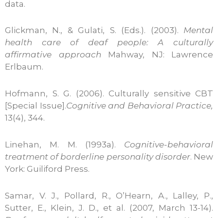
data.
Glickman, N., & Gulati, S. (Eds.). (2003).
Mental
health care of deaf people: A culturally
affirmative approach
Mahway, NJ: Lawrence
Erlbaum.
Hofmann, S. G. (2006). Culturally sensitive CBT
[Special Issue].
Cognitive and Behavioral Practice,
13(4), 344.
Linehan, M. M. (1993a).
Cognitive-behavioral
treatment of borderline personality disorder
. New
York: Guiliford Press.
Samar, V. J., Pollard, R., O’Hearn, A., Lalley, P.,
Sutter, E., Klein, J. D., et al. (2007, March 13-14).